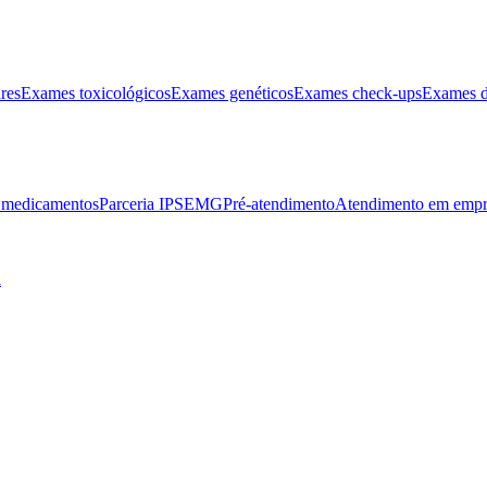
res
Exames toxicológicos
Exames genéticos
Exames check-ups
Exames d
e medicamentos
Parceria IPSEMG
Pré-atendimento
Atendimento em empr
l