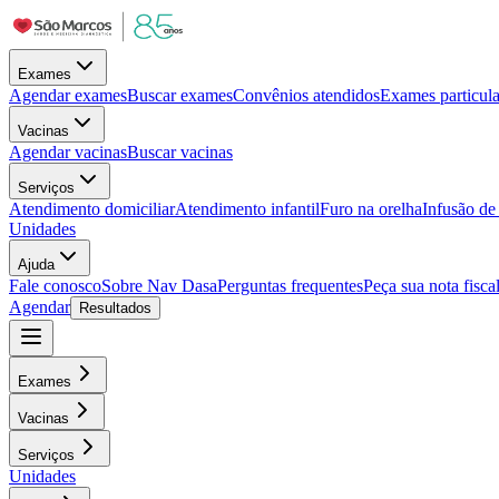
Exames
Agendar exames
Buscar exames
Convênios atendidos
Exames particula
Vacinas
Agendar vacinas
Buscar vacinas
Serviços
Atendimento domiciliar
Atendimento infantil
Furo na orelha
Infusão d
Unidades
Ajuda
Fale conosco
Sobre Nav Dasa
Perguntas frequentes
Peça sua nota fisca
Agendar
Resultados
Exames
Vacinas
Serviços
Unidades