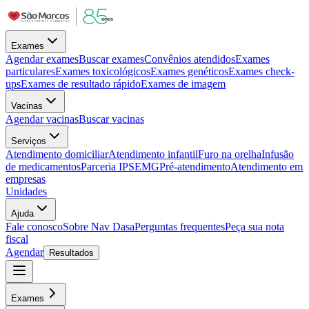
Exames
Agendar exames
Buscar exames
Convênios atendidos
Exames
particulares
Exames toxicológicos
Exames genéticos
Exames check-
ups
Exames de resultado rápido
Exames de imagem
Vacinas
Agendar vacinas
Buscar vacinas
Serviços
Atendimento domiciliar
Atendimento infantil
Furo na orelha
Infusão
de medicamentos
Parceria IPSEMG
Pré-atendimento
Atendimento em
empresas
Unidades
Ajuda
Fale conosco
Sobre Nav Dasa
Perguntas frequentes
Peça sua nota
fiscal
Agendar
Resultados
Exames