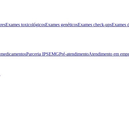
res
Exames toxicológicos
Exames genéticos
Exames check-ups
Exames d
e medicamentos
Parceria IPSEMG
Pré-atendimento
Atendimento em empr
l