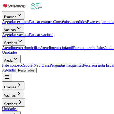
Exames
Agendar exames
Buscar exames
Convênios atendidos
Exames particula
Vacinas
Agendar vacinas
Buscar vacinas
Serviços
Atendimento domiciliar
Atendimento infantil
Furo na orelha
Infusão d
Unidades
Ajuda
Fale conosco
Sobre Nav Dasa
Perguntas frequentes
Peça sua nota fisca
Agendar
Resultados
Exames
Vacinas
Serviços
Unidades