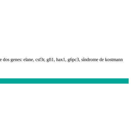
se dos genes: elane, csf3r, gfi1, hax1, g6pc3, síndrome de kostmann