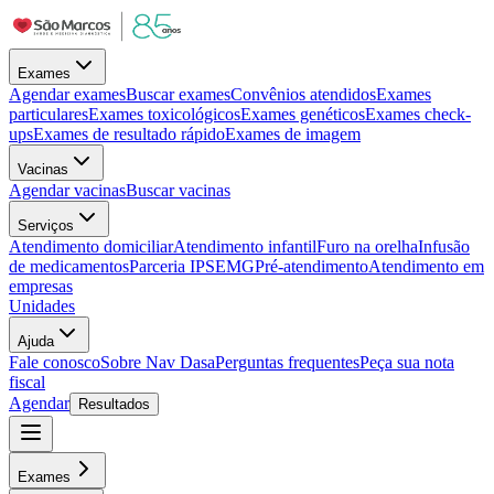
Exames
Agendar exames
Buscar exames
Convênios atendidos
Exames
particulares
Exames toxicológicos
Exames genéticos
Exames check-
ups
Exames de resultado rápido
Exames de imagem
Vacinas
Agendar vacinas
Buscar vacinas
Serviços
Atendimento domiciliar
Atendimento infantil
Furo na orelha
Infusão
de medicamentos
Parceria IPSEMG
Pré-atendimento
Atendimento em
empresas
Unidades
Ajuda
Fale conosco
Sobre Nav Dasa
Perguntas frequentes
Peça sua nota
fiscal
Agendar
Resultados
Exames