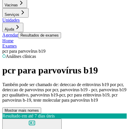
Vacinas
Serviços
Unidades
Ajuda
Agendar
Resultados de exames
Home
Exames
pcr para parvovírus b19
Análises clínicas
pcr para parvovírus b19
Também pode ser chamado de:
deteccao de eritrovirus b19 por pcr,
deteccao de parvovirus por pcr, parvovirus b19 - pcr, parvovirus b19
pcr qualitativo, parvovirus b19-pcr, pcr para eritrovirus b19, pcr
parvovirus b-19, teste molecular para parvovírus b19
Mostrar mais nomes
Resultado em até
7 dias úteis