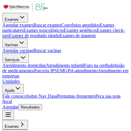
Exames
Agendar exames
Buscar exames
Convênios atendidos
Exames
particulares
Exames toxicológicos
Exames genéticos
Exames check-
ups
Exames de resultado rápido
Exames de imagem
Vacinas
Agendar vacinas
Buscar vacinas
Serviços
Atendimento domiciliar
Atendimento infantil
Furo na orelha
Infusão
de medicamentos
Parceria IPSEMG
Pré-atendimento
Atendimento em
empresas
Unidades
Ajuda
Fale conosco
Sobre Nav Dasa
Perguntas frequentes
Peça sua nota
fiscal
Agendar
Resultados
Exames