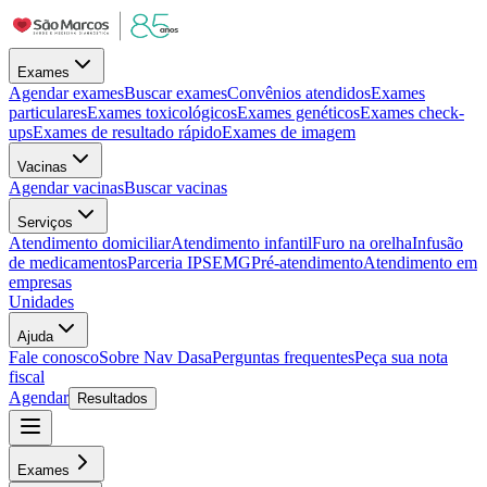
Exames
Agendar exames
Buscar exames
Convênios atendidos
Exames
particulares
Exames toxicológicos
Exames genéticos
Exames check-
ups
Exames de resultado rápido
Exames de imagem
Vacinas
Agendar vacinas
Buscar vacinas
Serviços
Atendimento domiciliar
Atendimento infantil
Furo na orelha
Infusão
de medicamentos
Parceria IPSEMG
Pré-atendimento
Atendimento em
empresas
Unidades
Ajuda
Fale conosco
Sobre Nav Dasa
Perguntas frequentes
Peça sua nota
fiscal
Agendar
Resultados
Exames