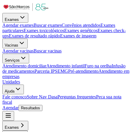
Exames
Agendar exames
Buscar exames
Convênios atendidos
Exames
particulares
Exames toxicológicos
Exames genéticos
Exames check-
ups
Exames de resultado rápido
Exames de imagem
Vacinas
Agendar vacinas
Buscar vacinas
Serviços
Atendimento domiciliar
Atendimento infantil
Furo na orelha
Infusão
de medicamentos
Parceria IPSEMG
Pré-atendimento
Atendimento em
empresas
Unidades
Ajuda
Fale conosco
Sobre Nav Dasa
Perguntas frequentes
Peça sua nota
fiscal
Agendar
Resultados
Exames