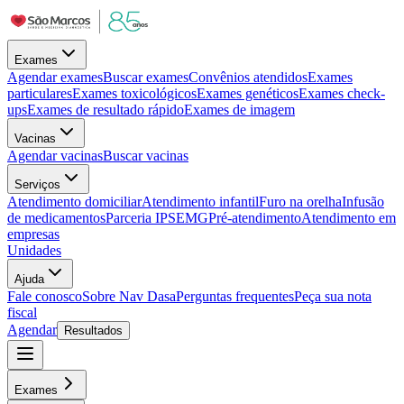
Exames
Agendar exames
Buscar exames
Convênios atendidos
Exames
particulares
Exames toxicológicos
Exames genéticos
Exames check-
ups
Exames de resultado rápido
Exames de imagem
Vacinas
Agendar vacinas
Buscar vacinas
Serviços
Atendimento domiciliar
Atendimento infantil
Furo na orelha
Infusão
de medicamentos
Parceria IPSEMG
Pré-atendimento
Atendimento em
empresas
Unidades
Ajuda
Fale conosco
Sobre Nav Dasa
Perguntas frequentes
Peça sua nota
fiscal
Agendar
Resultados
Exames