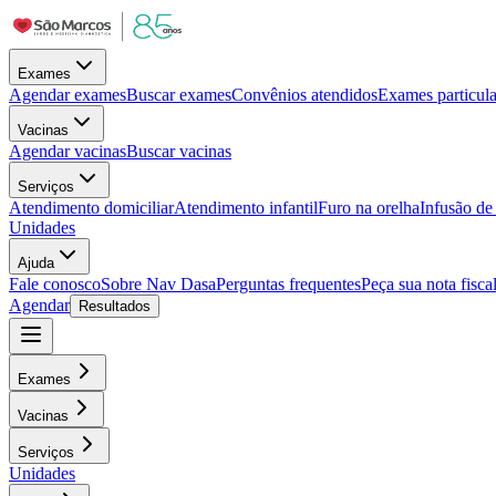
Exames
Agendar exames
Buscar exames
Convênios atendidos
Exames particula
Vacinas
Agendar vacinas
Buscar vacinas
Serviços
Atendimento domiciliar
Atendimento infantil
Furo na orelha
Infusão d
Unidades
Ajuda
Fale conosco
Sobre Nav Dasa
Perguntas frequentes
Peça sua nota fisca
Agendar
Resultados
Exames
Vacinas
Serviços
Unidades