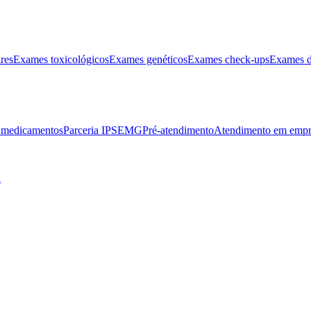
res
Exames toxicológicos
Exames genéticos
Exames check-ups
Exames d
e medicamentos
Parceria IPSEMG
Pré-atendimento
Atendimento em empr
l