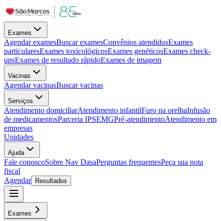
Exames
Agendar exames
Buscar exames
Convênios atendidos
Exames
particulares
Exames toxicológicos
Exames genéticos
Exames check-
ups
Exames de resultado rápido
Exames de imagem
Vacinas
Agendar vacinas
Buscar vacinas
Serviços
Atendimento domiciliar
Atendimento infantil
Furo na orelha
Infusão
de medicamentos
Parceria IPSEMG
Pré-atendimento
Atendimento em
empresas
Unidades
Ajuda
Fale conosco
Sobre Nav Dasa
Perguntas frequentes
Peça sua nota
fiscal
Agendar
Resultados
Exames