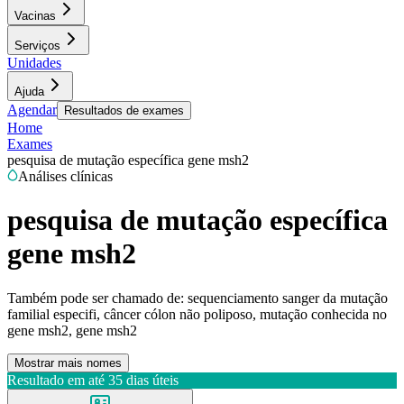
Vacinas
Serviços
Unidades
Ajuda
Agendar
Resultados de exames
Home
Exames
pesquisa de mutação específica gene msh2
Análises clínicas
pesquisa de mutação específica
gene msh2
Também pode ser chamado de:
sequenciamento sanger da mutação
familial especifi, câncer cólon não poliposo, mutação conhecida no
gene msh2, gene msh2
Mostrar mais nomes
Resultado em até
35 dias úteis