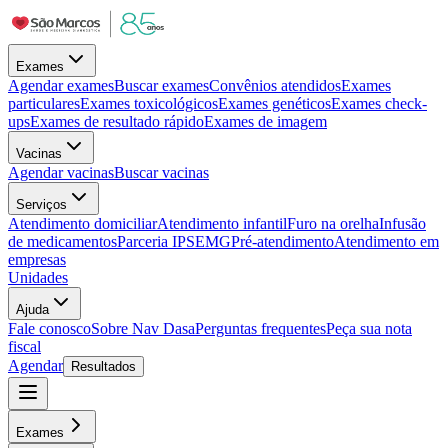
Exames
Agendar exames
Buscar exames
Convênios atendidos
Exames
particulares
Exames toxicológicos
Exames genéticos
Exames check-
ups
Exames de resultado rápido
Exames de imagem
Vacinas
Agendar vacinas
Buscar vacinas
Serviços
Atendimento domiciliar
Atendimento infantil
Furo na orelha
Infusão
de medicamentos
Parceria IPSEMG
Pré-atendimento
Atendimento em
empresas
Unidades
Ajuda
Fale conosco
Sobre Nav Dasa
Perguntas frequentes
Peça sua nota
fiscal
Agendar
Resultados
Exames