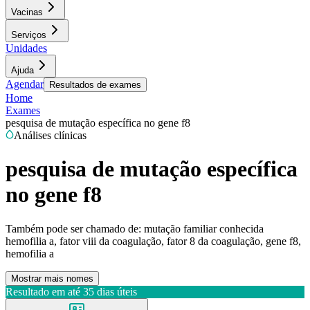
Vacinas
Serviços
Unidades
Ajuda
Agendar
Resultados de exames
Home
Exames
pesquisa de mutação específica no gene f8
Análises clínicas
pesquisa de mutação específica
no gene f8
Também pode ser chamado de:
mutação familiar conhecida
hemofilia a, fator viii da coagulação, fator 8 da coagulação, gene f8,
hemofilia a
Mostrar mais nomes
Resultado em até
35 dias úteis