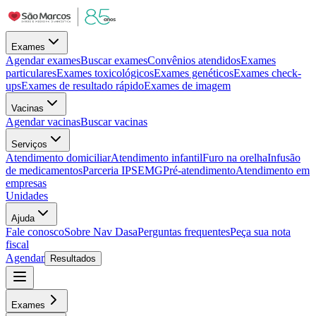
Exames
Agendar exames
Buscar exames
Convênios atendidos
Exames
particulares
Exames toxicológicos
Exames genéticos
Exames check-
ups
Exames de resultado rápido
Exames de imagem
Vacinas
Agendar vacinas
Buscar vacinas
Serviços
Atendimento domiciliar
Atendimento infantil
Furo na orelha
Infusão
de medicamentos
Parceria IPSEMG
Pré-atendimento
Atendimento em
empresas
Unidades
Ajuda
Fale conosco
Sobre Nav Dasa
Perguntas frequentes
Peça sua nota
fiscal
Agendar
Resultados
Exames