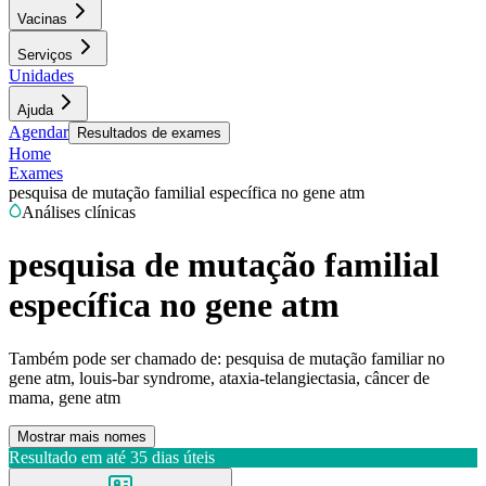
Vacinas
Serviços
Unidades
Ajuda
Agendar
Resultados de exames
Home
Exames
pesquisa de mutação familial específica no gene atm
Análises clínicas
pesquisa de mutação familial
específica no gene atm
Também pode ser chamado de:
pesquisa de mutação familiar no
gene atm, louis-bar syndrome, ataxia-telangiectasia, câncer de
mama, gene atm
Mostrar mais nomes
Resultado em até
35 dias úteis