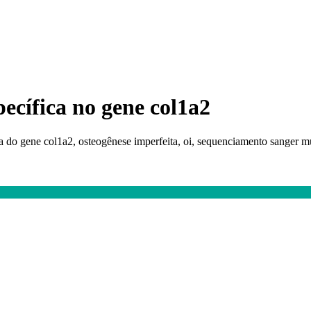
pecífica no gene col1a2
do gene col1a2, osteogênese imperfeita, oi, sequenciamento sanger mut