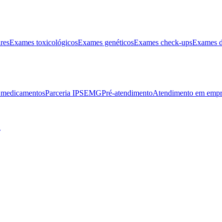
res
Exames toxicológicos
Exames genéticos
Exames check-ups
Exames d
e medicamentos
Parceria IPSEMG
Pré-atendimento
Atendimento em empr
l