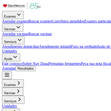
Exames
Agendar exames
Buscar exames
Convênios atendidos
Exames particula
Vacinas
Agendar vacinas
Buscar vacinas
Serviços
Atendimento domiciliar
Atendimento infantil
Furo na orelha
Infusão d
Unidades
Ajuda
Fale conosco
Sobre Nav Dasa
Perguntas frequentes
Peça sua nota fisca
Agendar
Resultados
Exames
Vacinas
Serviços
Unidades