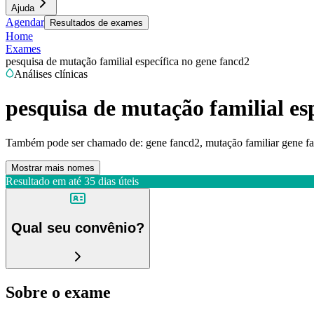
Ajuda
Agendar
Resultados de exames
Home
Exames
pesquisa de mutação familial específica no gene fancd2
Análises clínicas
pesquisa de mutação familial es
Também pode ser chamado de:
gene fancd2, mutação familiar gene 
Mostrar mais nomes
Resultado em até
35 dias úteis
Qual seu convênio?
Sobre o exame