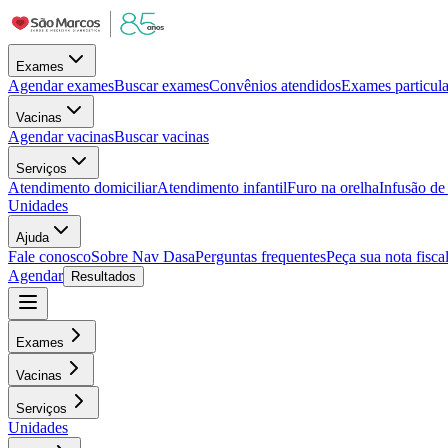
Exames
Agendar exames
Buscar exames
Convênios atendidos
Exames particula
Vacinas
Agendar vacinas
Buscar vacinas
Serviços
Atendimento domiciliar
Atendimento infantil
Furo na orelha
Infusão d
Unidades
Ajuda
Fale conosco
Sobre Nav Dasa
Perguntas frequentes
Peça sua nota fisca
Agendar
Resultados
Exames
Vacinas
Serviços
Unidades