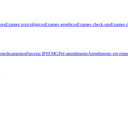
res
Exames toxicológicos
Exames genéticos
Exames check-ups
Exames d
e medicamentos
Parceria IPSEMG
Pré-atendimento
Atendimento em empr
l