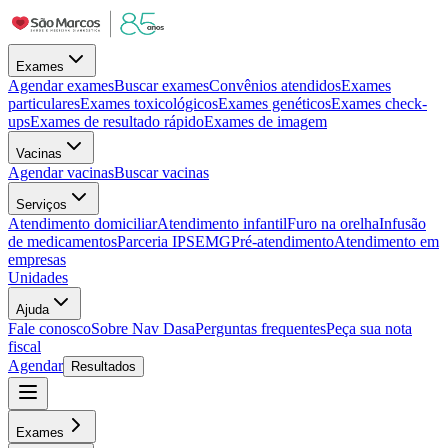
Exames
Agendar exames
Buscar exames
Convênios atendidos
Exames
particulares
Exames toxicológicos
Exames genéticos
Exames check-
ups
Exames de resultado rápido
Exames de imagem
Vacinas
Agendar vacinas
Buscar vacinas
Serviços
Atendimento domiciliar
Atendimento infantil
Furo na orelha
Infusão
de medicamentos
Parceria IPSEMG
Pré-atendimento
Atendimento em
empresas
Unidades
Ajuda
Fale conosco
Sobre Nav Dasa
Perguntas frequentes
Peça sua nota
fiscal
Agendar
Resultados
Exames