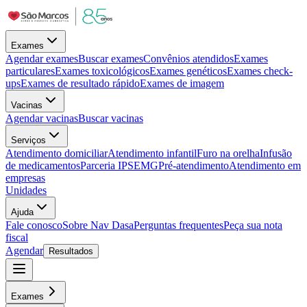
Exames
Agendar exames
Buscar exames
Convênios atendidos
Exames
particulares
Exames toxicológicos
Exames genéticos
Exames check-
ups
Exames de resultado rápido
Exames de imagem
Vacinas
Agendar vacinas
Buscar vacinas
Serviços
Atendimento domiciliar
Atendimento infantil
Furo na orelha
Infusão
de medicamentos
Parceria IPSEMG
Pré-atendimento
Atendimento em
empresas
Unidades
Ajuda
Fale conosco
Sobre Nav Dasa
Perguntas frequentes
Peça sua nota
fiscal
Agendar
Resultados
Exames