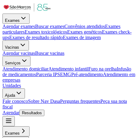
Exames
Agendar exames
Buscar exames
Convênios atendidos
Exames
particulares
Exames toxicológicos
Exames genéticos
Exames check-
ups
Exames de resultado rápido
Exames de imagem
Vacinas
Agendar vacinas
Buscar vacinas
Serviços
Atendimento domiciliar
Atendimento infantil
Furo na orelha
Infusão
de medicamentos
Parceria IPSEMG
Pré-atendimento
Atendimento em
empresas
Unidades
Ajuda
Fale conosco
Sobre Nav Dasa
Perguntas frequentes
Peça sua nota
fiscal
Agendar
Resultados
Exames