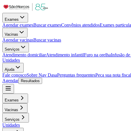
Exames
Agendar exames
Buscar exames
Convênios atendidos
Exames particula
Vacinas
Agendar vacinas
Buscar vacinas
Serviços
Atendimento domiciliar
Atendimento infantil
Furo na orelha
Infusão d
Unidades
Ajuda
Fale conosco
Sobre Nav Dasa
Perguntas frequentes
Peça sua nota fisca
Agendar
Resultados
Exames
Vacinas
Serviços
Unidades