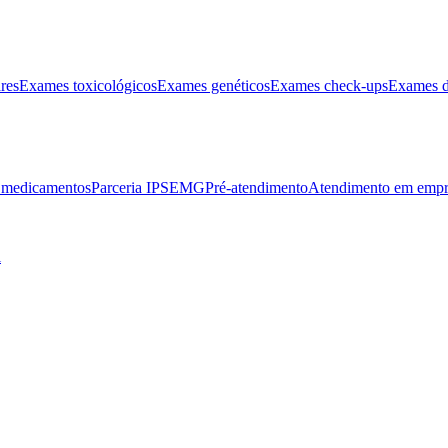
res
Exames toxicológicos
Exames genéticos
Exames check-ups
Exames d
e medicamentos
Parceria IPSEMG
Pré-atendimento
Atendimento em empr
l