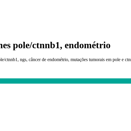
nes pole/ctnnb1, endométrio
e/ctnnb1, ngs, câncer de endométrio, mutações tumorais em pole e ctnn