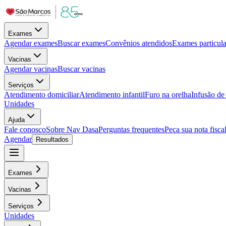
Exames
Agendar exames
Buscar exames
Convênios atendidos
Exames particula
Vacinas
Agendar vacinas
Buscar vacinas
Serviços
Atendimento domiciliar
Atendimento infantil
Furo na orelha
Infusão d
Unidades
Ajuda
Fale conosco
Sobre Nav Dasa
Perguntas frequentes
Peça sua nota fisca
Agendar
Resultados
Exames
Vacinas
Serviços
Unidades