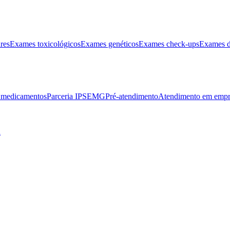
res
Exames toxicológicos
Exames genéticos
Exames check-ups
Exames d
e medicamentos
Parceria IPSEMG
Pré-atendimento
Atendimento em empr
l