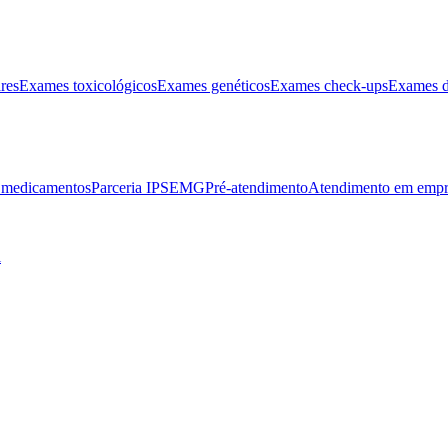
res
Exames toxicológicos
Exames genéticos
Exames check-ups
Exames d
e medicamentos
Parceria IPSEMG
Pré-atendimento
Atendimento em empr
l