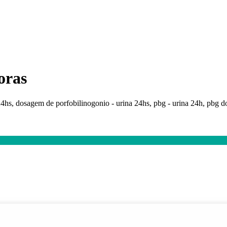
oras
4hs, dosagem de porfobilinogonio - urina 24hs, pbg - urina 24h, pbg d