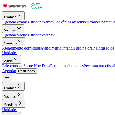
Exames
Agendar exames
Buscar exames
Convênios atendidos
Exames particula
Vacinas
Agendar vacinas
Buscar vacinas
Serviços
Atendimento domiciliar
Atendimento infantil
Furo na orelha
Infusão d
Unidades
Ajuda
Fale conosco
Sobre Nav Dasa
Perguntas frequentes
Peça sua nota fisca
Agendar
Resultados
Exames
Vacinas
Serviços
Unidades