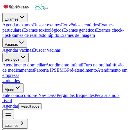
Exames
Agendar exames
Buscar exames
Convênios atendidos
Exames
particulares
Exames toxicológicos
Exames genéticos
Exames check-
ups
Exames de resultado rápido
Exames de imagem
Vacinas
Agendar vacinas
Buscar vacinas
Serviços
Atendimento domiciliar
Atendimento infantil
Furo na orelha
Infusão
de medicamentos
Parceria IPSEMG
Pré-atendimento
Atendimento em
empresas
Unidades
Ajuda
Fale conosco
Sobre Nav Dasa
Perguntas frequentes
Peça sua nota
fiscal
Agendar
Resultados
Exames