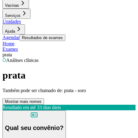
Vacinas
Serviços
Unidades
Ajuda
Agendar
Resultados de exames
Home
Exames
prata
Análises clínicas
prata
Também pode ser chamado de:
prata - soro
Mostrar mais nomes
Resultado em até
33 dias úteis
Qual seu convênio?