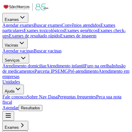
Exames
Agendar exames
Buscar exames
Convênios atendidos
Exames
particulares
Exames toxicológicos
Exames genéticos
Exames check-
ups
Exames de resultado rápido
Exames de imagem
Vacinas
Agendar vacinas
Buscar vacinas
Serviços
Atendimento domiciliar
Atendimento infantil
Furo na orelha
Infusão
de medicamentos
Parceria IPSEMG
Pré-atendimento
Atendimento em
empresas
Unidades
Ajuda
Fale conosco
Sobre Nav Dasa
Perguntas frequentes
Peça sua nota
fiscal
Agendar
Resultados
Exames