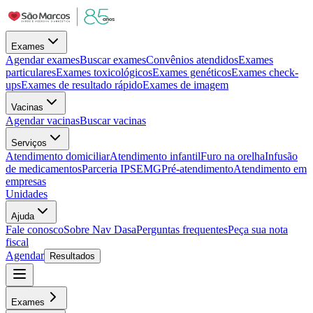
Exames
Agendar exames
Buscar exames
Convênios atendidos
Exames
particulares
Exames toxicológicos
Exames genéticos
Exames check-
ups
Exames de resultado rápido
Exames de imagem
Vacinas
Agendar vacinas
Buscar vacinas
Serviços
Atendimento domiciliar
Atendimento infantil
Furo na orelha
Infusão
de medicamentos
Parceria IPSEMG
Pré-atendimento
Atendimento em
empresas
Unidades
Ajuda
Fale conosco
Sobre Nav Dasa
Perguntas frequentes
Peça sua nota
fiscal
Agendar
Resultados
Exames