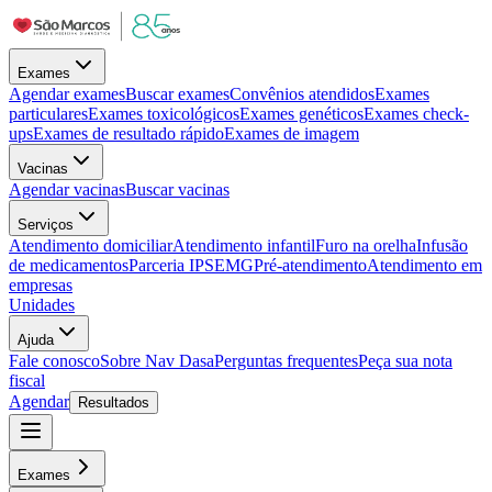
Exames
Agendar exames
Buscar exames
Convênios atendidos
Exames
particulares
Exames toxicológicos
Exames genéticos
Exames check-
ups
Exames de resultado rápido
Exames de imagem
Vacinas
Agendar vacinas
Buscar vacinas
Serviços
Atendimento domiciliar
Atendimento infantil
Furo na orelha
Infusão
de medicamentos
Parceria IPSEMG
Pré-atendimento
Atendimento em
empresas
Unidades
Ajuda
Fale conosco
Sobre Nav Dasa
Perguntas frequentes
Peça sua nota
fiscal
Agendar
Resultados
Exames