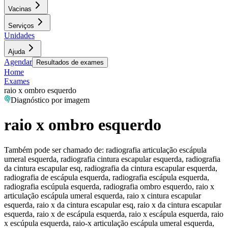
Vacinas
Serviços
Unidades
Ajuda
Agendar
Resultados de exames
Home
Exames
raio x ombro esquerdo
Diagnóstico por imagem
raio x ombro esquerdo
Também pode ser chamado de:
radiografia articulação escápula
umeral esquerda, radiografia cintura escapular esquerda, radiografia
da cintura escapular esq, radiografia da cintura escapular esquerda,
radiografia de escápula esquerda, radiografia escápula esquerda,
radiografia escúpula esquerda, radiografia ombro esquerdo, raio x
articulação escápula umeral esquerda, raio x cintura escapular
esquerda, raio x da cintura escapular esq, raio x da cintura escapular
esquerda, raio x de escápula esquerda, raio x escápula esquerda, raio
x escúpula esquerda, raio-x articulação escápula umeral esquerda,