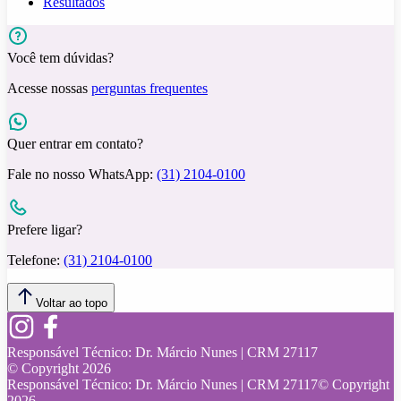
Resultados
Você tem dúvidas?
Acesse nossas
perguntas frequentes
Quer entrar em contato?
Fale no nosso WhatsApp:
(31) 2104-0100
Prefere ligar?
Telefone:
(31) 2104-0100
Voltar ao topo
Responsável Técnico:
Dr. Márcio Nunes | CRM 27117
© Copyright
2026
Responsável Técnico:
Dr. Márcio Nunes | CRM 27117
© Copyright
2026