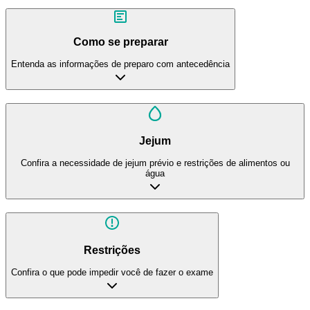
Como se preparar
Entenda as informações de preparo com antecedência
Jejum
Confira a necessidade de jejum prévio e restrições de alimentos ou
água
Restrições
Confira o que pode impedir você de fazer o exame