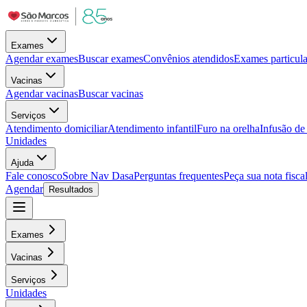
Exames
Agendar exames
Buscar exames
Convênios atendidos
Exames particula
Vacinas
Agendar vacinas
Buscar vacinas
Serviços
Atendimento domiciliar
Atendimento infantil
Furo na orelha
Infusão d
Unidades
Ajuda
Fale conosco
Sobre Nav Dasa
Perguntas frequentes
Peça sua nota fisca
Agendar
Resultados
Exames
Vacinas
Serviços
Unidades