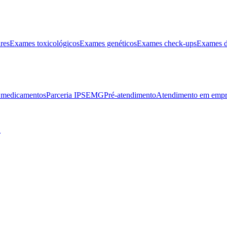
res
Exames toxicológicos
Exames genéticos
Exames check-ups
Exames d
e medicamentos
Parceria IPSEMG
Pré-atendimento
Atendimento em empr
l