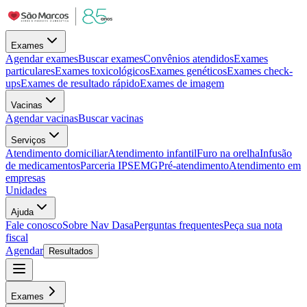
Exames
Agendar exames
Buscar exames
Convênios atendidos
Exames
particulares
Exames toxicológicos
Exames genéticos
Exames check-
ups
Exames de resultado rápido
Exames de imagem
Vacinas
Agendar vacinas
Buscar vacinas
Serviços
Atendimento domiciliar
Atendimento infantil
Furo na orelha
Infusão
de medicamentos
Parceria IPSEMG
Pré-atendimento
Atendimento em
empresas
Unidades
Ajuda
Fale conosco
Sobre Nav Dasa
Perguntas frequentes
Peça sua nota
fiscal
Agendar
Resultados
Exames