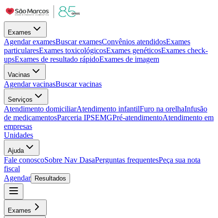
Exames
Agendar exames
Buscar exames
Convênios atendidos
Exames
particulares
Exames toxicológicos
Exames genéticos
Exames check-
ups
Exames de resultado rápido
Exames de imagem
Vacinas
Agendar vacinas
Buscar vacinas
Serviços
Atendimento domiciliar
Atendimento infantil
Furo na orelha
Infusão
de medicamentos
Parceria IPSEMG
Pré-atendimento
Atendimento em
empresas
Unidades
Ajuda
Fale conosco
Sobre Nav Dasa
Perguntas frequentes
Peça sua nota
fiscal
Agendar
Resultados
Exames