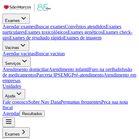
Exames
Agendar exames
Buscar exames
Convênios atendidos
Exames
particulares
Exames toxicológicos
Exames genéticos
Exames check-
ups
Exames de resultado rápido
Exames de imagem
Vacinas
Agendar vacinas
Buscar vacinas
Serviços
Atendimento domiciliar
Atendimento infantil
Furo na orelha
Infusão
de medicamentos
Parceria IPSEMG
Pré-atendimento
Atendimento em
empresas
Unidades
Ajuda
Fale conosco
Sobre Nav Dasa
Perguntas frequentes
Peça sua nota
fiscal
Agendar
Resultados
Exames