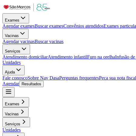
Exames
Agendar exames
Buscar exames
Convênios atendidos
Exames particula
Vacinas
Agendar vacinas
Buscar vacinas
Serviços
Atendimento domiciliar
Atendimento infantil
Furo na orelha
Infusão d
Unidades
Ajuda
Fale conosco
Sobre Nav Dasa
Perguntas frequentes
Peça sua nota fisca
Agendar
Resultados
Exames
Vacinas
Serviços
Unidades