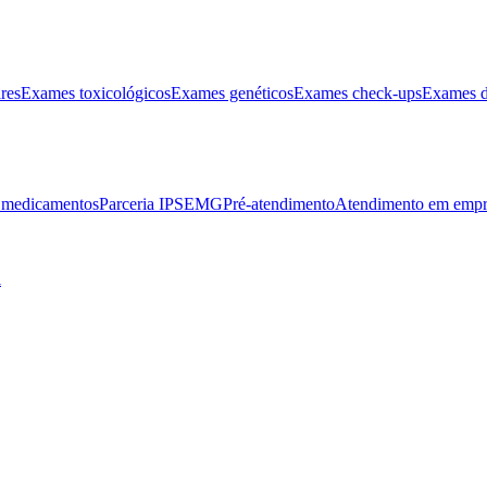
res
Exames toxicológicos
Exames genéticos
Exames check-ups
Exames d
e medicamentos
Parceria IPSEMG
Pré-atendimento
Atendimento em empr
l