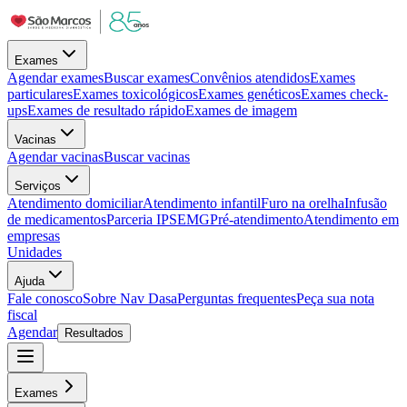
Exames
Agendar exames
Buscar exames
Convênios atendidos
Exames
particulares
Exames toxicológicos
Exames genéticos
Exames check-
ups
Exames de resultado rápido
Exames de imagem
Vacinas
Agendar vacinas
Buscar vacinas
Serviços
Atendimento domiciliar
Atendimento infantil
Furo na orelha
Infusão
de medicamentos
Parceria IPSEMG
Pré-atendimento
Atendimento em
empresas
Unidades
Ajuda
Fale conosco
Sobre Nav Dasa
Perguntas frequentes
Peça sua nota
fiscal
Agendar
Resultados
Exames