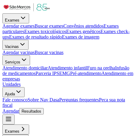
Exames
Agendar exames
Buscar exames
Convênios atendidos
Exames
particulares
Exames toxicológicos
Exames genéticos
Exames check-
ups
Exames de resultado rápido
Exames de imagem
Vacinas
Agendar vacinas
Buscar vacinas
Serviços
Atendimento domiciliar
Atendimento infantil
Furo na orelha
Infusão
de medicamentos
Parceria IPSEMG
Pré-atendimento
Atendimento em
empresas
Unidades
Ajuda
Fale conosco
Sobre Nav Dasa
Perguntas frequentes
Peça sua nota
fiscal
Agendar
Resultados
Exames