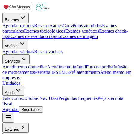
Exames
Agendar exames
Buscar exames
Convênios atendidos
Exames
particulares
Exames toxicológicos
Exames genéticos
Exames check-
ups
Exames de resultado rápido
Exames de imagem
Vacinas
Agendar vacinas
Buscar vacinas
Serviços
Atendimento domiciliar
Atendimento infantil
Furo na orelha
Infusão
de medicamentos
Parceria IPSEMG
Pré-atendimento
Atendimento em
empresas
Unidades
Ajuda
Fale conosco
Sobre Nav Dasa
Perguntas frequentes
Peça sua nota
fiscal
Agendar
Resultados
Exames