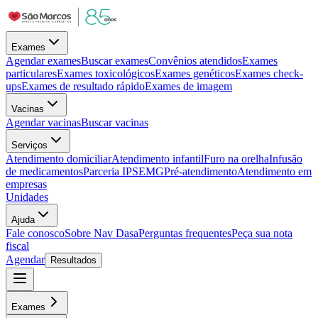
Exames
Agendar exames
Buscar exames
Convênios atendidos
Exames
particulares
Exames toxicológicos
Exames genéticos
Exames check-
ups
Exames de resultado rápido
Exames de imagem
Vacinas
Agendar vacinas
Buscar vacinas
Serviços
Atendimento domiciliar
Atendimento infantil
Furo na orelha
Infusão
de medicamentos
Parceria IPSEMG
Pré-atendimento
Atendimento em
empresas
Unidades
Ajuda
Fale conosco
Sobre Nav Dasa
Perguntas frequentes
Peça sua nota
fiscal
Agendar
Resultados
Exames