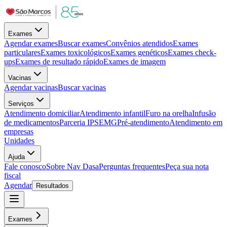
Exames
Agendar exames
Buscar exames
Convênios atendidos
Exames
particulares
Exames toxicológicos
Exames genéticos
Exames check-
ups
Exames de resultado rápido
Exames de imagem
Vacinas
Agendar vacinas
Buscar vacinas
Serviços
Atendimento domiciliar
Atendimento infantil
Furo na orelha
Infusão
de medicamentos
Parceria IPSEMG
Pré-atendimento
Atendimento em
empresas
Unidades
Ajuda
Fale conosco
Sobre Nav Dasa
Perguntas frequentes
Peça sua nota
fiscal
Agendar
Resultados
Exames