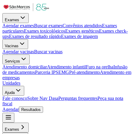
Exames
Agendar exames
Buscar exames
Convênios atendidos
Exames
particulares
Exames toxicológicos
Exames genéticos
Exames check-
ups
Exames de resultado rápido
Exames de imagem
Vacinas
Agendar vacinas
Buscar vacinas
Serviços
Atendimento domiciliar
Atendimento infantil
Furo na orelha
Infusão
de medicamentos
Parceria IPSEMG
Pré-atendimento
Atendimento em
empresas
Unidades
Ajuda
Fale conosco
Sobre Nav Dasa
Perguntas frequentes
Peça sua nota
fiscal
Agendar
Resultados
Exames