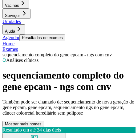
Vacinas
Serviços
Unidades
Ajuda
Agendar
Resultados de exames
Home
Exames
sequenciamento completo do gene epcam - ngs com cnv
Análises clínicas
sequenciamento completo do
gene epcam - ngs com cnv
Também pode ser chamado de:
sequenciamento de nova geração do
gene epcam, gene epcam, sequenciamento ngs no gene epcam,
câncer colorretal hereditário sem polipose
Mostrar mais nomes
Resultado em até
34 dias úteis