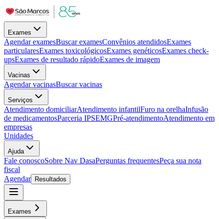
Exames
Agendar exames
Buscar exames
Convênios atendidos
Exames
particulares
Exames toxicológicos
Exames genéticos
Exames check-
ups
Exames de resultado rápido
Exames de imagem
Vacinas
Agendar vacinas
Buscar vacinas
Serviços
Atendimento domiciliar
Atendimento infantil
Furo na orelha
Infusão
de medicamentos
Parceria IPSEMG
Pré-atendimento
Atendimento em
empresas
Unidades
Ajuda
Fale conosco
Sobre Nav Dasa
Perguntas frequentes
Peça sua nota
fiscal
Agendar
Resultados
Exames