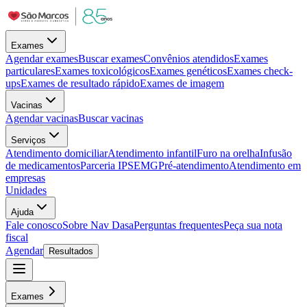
Exames
Agendar exames
Buscar exames
Convênios atendidos
Exames
particulares
Exames toxicológicos
Exames genéticos
Exames check-
ups
Exames de resultado rápido
Exames de imagem
Vacinas
Agendar vacinas
Buscar vacinas
Serviços
Atendimento domiciliar
Atendimento infantil
Furo na orelha
Infusão
de medicamentos
Parceria IPSEMG
Pré-atendimento
Atendimento em
empresas
Unidades
Ajuda
Fale conosco
Sobre Nav Dasa
Perguntas frequentes
Peça sua nota
fiscal
Agendar
Resultados
Exames