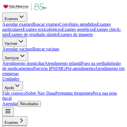
Exames
Agendar exames
Buscar exames
Convênios atendidos
Exames
particulares
Exames toxicológicos
Exames genéticos
Exames check-
ups
Exames de resultado rápido
Exames de imagem
Vacinas
Agendar vacinas
Buscar vacinas
Serviços
Atendimento domiciliar
Atendimento infantil
Furo na orelha
Infusão
de medicamentos
Parceria IPSEMG
Pré-atendimento
Atendimento em
empresas
Unidades
Ajuda
Fale conosco
Sobre Nav Dasa
Perguntas frequentes
Peça sua nota
fiscal
Agendar
Resultados
Exames