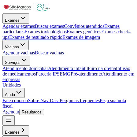
Exames
Agendar exames
Buscar exames
Convênios atendidos
Exames
particulares
Exames toxicológicos
Exames genéticos
Exames check-
ups
Exames de resultado rápido
Exames de imagem
Vacinas
Agendar vacinas
Buscar vacinas
Serviços
Atendimento domiciliar
Atendimento infantil
Furo na orelha
Infusão
de medicamentos
Parceria IPSEMG
Pré-atendimento
Atendimento em
empresas
Unidades
Ajuda
Fale conosco
Sobre Nav Dasa
Perguntas frequentes
Peça sua nota
fiscal
Agendar
Resultados
Exames