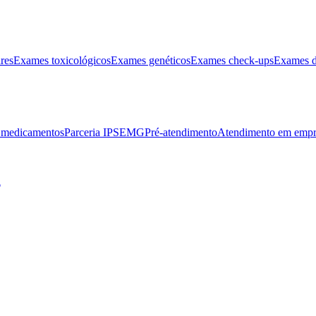
res
Exames toxicológicos
Exames genéticos
Exames check-ups
Exames d
e medicamentos
Parceria IPSEMG
Pré-atendimento
Atendimento em empr
l