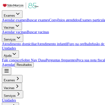
Exames
Agendar exames
Buscar exames
Convênios atendidos
Exames particula
Vacinas
Agendar vacinas
Buscar vacinas
Serviços
Atendimento domiciliar
Atendimento infantil
Furo na orelha
Infusão d
Unidades
Ajuda
Fale conosco
Sobre Nav Dasa
Perguntas frequentes
Peça sua nota fisca
Agendar
Resultados
Exames
Vacinas
Serviços
Unidades