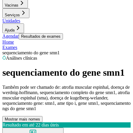
Vacinas
Serviços
Unidades
Ajuda
Agendar
Resultados de exames
Home
Exames
sequenciamento do gene smn1
Análises clínicas
sequenciamento do gene smn1
Também pode ser chamado de:
atrofia muscular espinhal, doença de
werdnig-hoffmann, sequenciamento completo do gene smn1, atrofia
muscular espinhal (sma), doença de kugelberg-welander,
sequenciamento gene: smn1, ame tipo i, gene smn1, sequenciamento
ngs do gene smn1
Mostrar mais nomes
Resultado em até
22 dias úteis