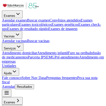
Exames
Agendar exames
Buscar exames
Convênios atendidos
Exames
particulares
Exames toxicológicos
Exames genéticos
Exames check-
ups
Exames de resultado rápido
Exames de imagem
Vacinas
Agendar vacinas
Buscar vacinas
Serviços
Atendimento domiciliar
Atendimento infantil
Furo na orelha
Infusão
de medicamentos
Parceria IPSEMG
Pré-atendimento
Atendimento em
empresas
Unidades
Ajuda
Fale conosco
Sobre Nav Dasa
Perguntas frequentes
Peça sua nota
fiscal
Agendar
Resultados
Exames