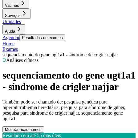
Vacinas
Serviços
Unidades
Ajuda
Agendar
Resultados de exames
Home
Exames
sequenciamento do gene ugt1a1 - síndrome de crigler najjar
Análises clínicas
sequenciamento do gene ugt1a1
- síndrome de crigler najjar
Também pode ser chamado de:
pesquisa genética para
hiperbilirrubiemia hereditária, pesquisa para síndrome de gilber,
pesquisa para síndrome de crigler najjar, sequenciamento gene
ugt1a1
Mostrar mais nomes
Resultado em até
55 dias úteis