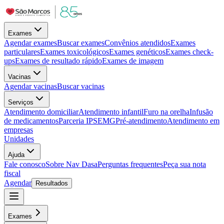
Exames
Agendar exames
Buscar exames
Convênios atendidos
Exames
particulares
Exames toxicológicos
Exames genéticos
Exames check-
ups
Exames de resultado rápido
Exames de imagem
Vacinas
Agendar vacinas
Buscar vacinas
Serviços
Atendimento domiciliar
Atendimento infantil
Furo na orelha
Infusão
de medicamentos
Parceria IPSEMG
Pré-atendimento
Atendimento em
empresas
Unidades
Ajuda
Fale conosco
Sobre Nav Dasa
Perguntas frequentes
Peça sua nota
fiscal
Agendar
Resultados
Exames