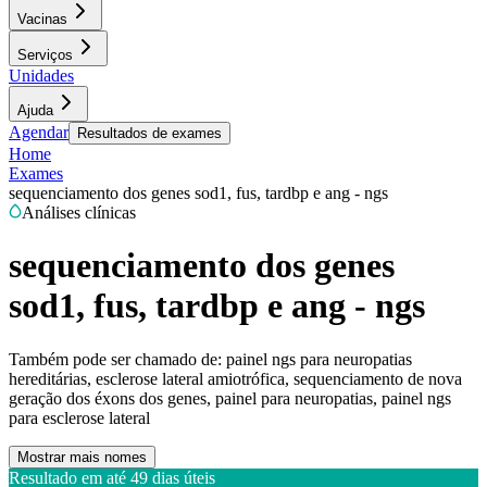
Vacinas
Serviços
Unidades
Ajuda
Agendar
Resultados de exames
Home
Exames
sequenciamento dos genes sod1, fus, tardbp e ang - ngs
Análises clínicas
sequenciamento dos genes
sod1, fus, tardbp e ang - ngs
Também pode ser chamado de:
painel ngs para neuropatias
hereditárias, esclerose lateral amiotrófica, sequenciamento de nova
geração dos éxons dos genes, painel para neuropatias, painel ngs
para esclerose lateral
Mostrar mais nomes
Resultado em até
49 dias úteis