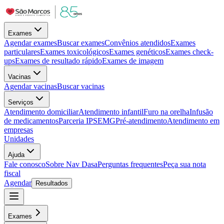
Exames
Agendar exames
Buscar exames
Convênios atendidos
Exames
particulares
Exames toxicológicos
Exames genéticos
Exames check-
ups
Exames de resultado rápido
Exames de imagem
Vacinas
Agendar vacinas
Buscar vacinas
Serviços
Atendimento domiciliar
Atendimento infantil
Furo na orelha
Infusão
de medicamentos
Parceria IPSEMG
Pré-atendimento
Atendimento em
empresas
Unidades
Ajuda
Fale conosco
Sobre Nav Dasa
Perguntas frequentes
Peça sua nota
fiscal
Agendar
Resultados
Exames