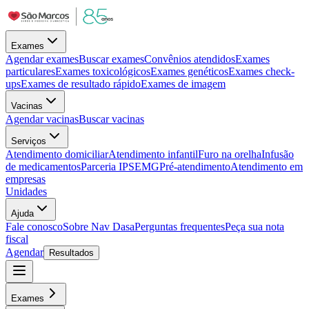
Exames
Agendar exames
Buscar exames
Convênios atendidos
Exames
particulares
Exames toxicológicos
Exames genéticos
Exames check-
ups
Exames de resultado rápido
Exames de imagem
Vacinas
Agendar vacinas
Buscar vacinas
Serviços
Atendimento domiciliar
Atendimento infantil
Furo na orelha
Infusão
de medicamentos
Parceria IPSEMG
Pré-atendimento
Atendimento em
empresas
Unidades
Ajuda
Fale conosco
Sobre Nav Dasa
Perguntas frequentes
Peça sua nota
fiscal
Agendar
Resultados
Exames