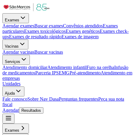
Exames
Agendar exames
Buscar exames
Convênios atendidos
Exames
particulares
Exames toxicológicos
Exames genéticos
Exames check-
ups
Exames de resultado rápido
Exames de imagem
Vacinas
Agendar vacinas
Buscar vacinas
Serviços
Atendimento domiciliar
Atendimento infantil
Furo na orelha
Infusão
de medicamentos
Parceria IPSEMG
Pré-atendimento
Atendimento em
empresas
Unidades
Ajuda
Fale conosco
Sobre Nav Dasa
Perguntas frequentes
Peça sua nota
fiscal
Agendar
Resultados
Exames