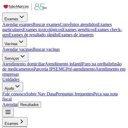
Exames
Agendar exames
Buscar exames
Convênios atendidos
Exames
particulares
Exames toxicológicos
Exames genéticos
Exames check-
ups
Exames de resultado rápido
Exames de imagem
Vacinas
Agendar vacinas
Buscar vacinas
Serviços
Atendimento domiciliar
Atendimento infantil
Furo na orelha
Infusão
de medicamentos
Parceria IPSEMG
Pré-atendimento
Atendimento em
empresas
Unidades
Ajuda
Fale conosco
Sobre Nav Dasa
Perguntas frequentes
Peça sua nota
fiscal
Agendar
Resultados
Exames