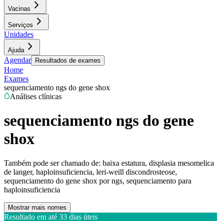
Vacinas
Serviços
Unidades
Ajuda
Agendar
Resultados de exames
Home
Exames
sequenciamento ngs do gene shox
Análises clínicas
sequenciamento ngs do gene
shox
Também pode ser chamado de:
baixa estatura, displasia mesomelica
de langer, haploinsuficiencia, leri-weill discondrosteose,
sequenciamento do gene shox por ngs, sequenciamento para
haploinsuficiencia
Mostrar mais nomes
Resultado em até
33 dias úteis