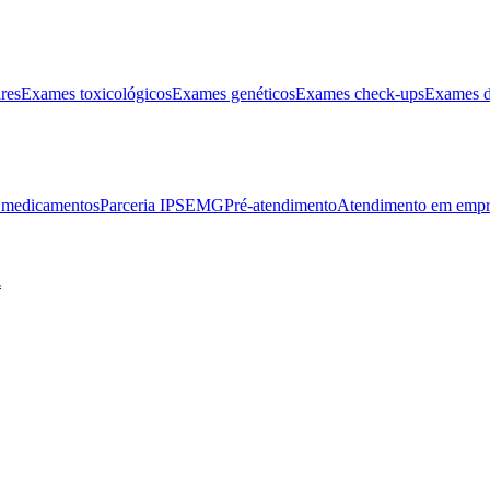
res
Exames toxicológicos
Exames genéticos
Exames check-ups
Exames d
e medicamentos
Parceria IPSEMG
Pré-atendimento
Atendimento em empr
l