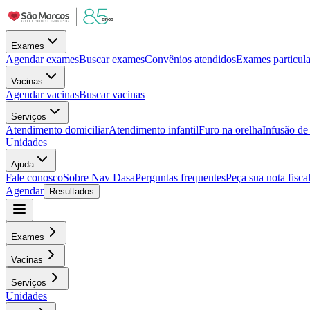
Exames
Agendar exames
Buscar exames
Convênios atendidos
Exames particula
Vacinas
Agendar vacinas
Buscar vacinas
Serviços
Atendimento domiciliar
Atendimento infantil
Furo na orelha
Infusão d
Unidades
Ajuda
Fale conosco
Sobre Nav Dasa
Perguntas frequentes
Peça sua nota fisca
Agendar
Resultados
Exames
Vacinas
Serviços
Unidades