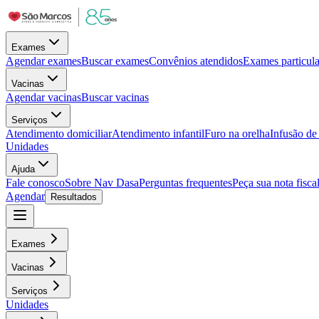
Exames
Agendar exames
Buscar exames
Convênios atendidos
Exames particula
Vacinas
Agendar vacinas
Buscar vacinas
Serviços
Atendimento domiciliar
Atendimento infantil
Furo na orelha
Infusão d
Unidades
Ajuda
Fale conosco
Sobre Nav Dasa
Perguntas frequentes
Peça sua nota fisca
Agendar
Resultados
Exames
Vacinas
Serviços
Unidades