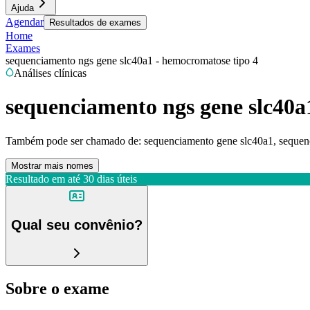
Ajuda
Agendar
Resultados de exames
Home
Exames
sequenciamento ngs gene slc40a1 - hemocromatose tipo 4
Análises clínicas
sequenciamento ngs gene slc40a
Também pode ser chamado de:
sequenciamento gene slc40a1, sequen
Mostrar mais nomes
Resultado em até
30 dias úteis
Qual seu convênio?
Sobre o exame