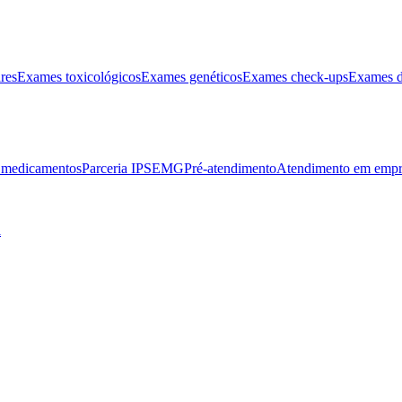
res
Exames toxicológicos
Exames genéticos
Exames check-ups
Exames d
e medicamentos
Parceria IPSEMG
Pré-atendimento
Atendimento em empr
l