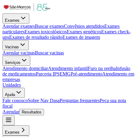
Exames
Agendar exames
Buscar exames
Convênios atendidos
Exames
particulares
Exames toxicológicos
Exames genéticos
Exames check-
ups
Exames de resultado rápido
Exames de imagem
Vacinas
Agendar vacinas
Buscar vacinas
Serviços
Atendimento domiciliar
Atendimento infantil
Furo na orelha
Infusão
de medicamentos
Parceria IPSEMG
Pré-atendimento
Atendimento em
empresas
Unidades
Ajuda
Fale conosco
Sobre Nav Dasa
Perguntas frequentes
Peça sua nota
fiscal
Agendar
Resultados
Exames